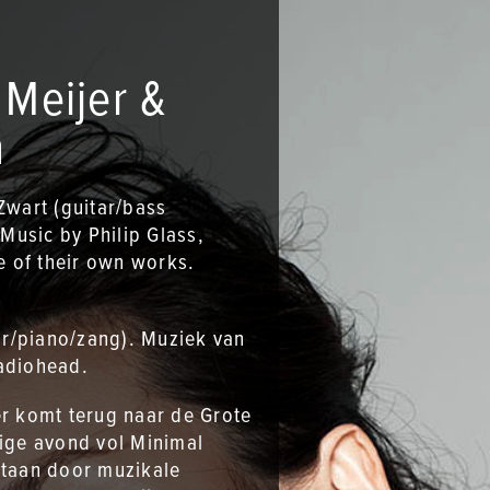
 Meijer &
n
Zwart (guitar/bass
 Music by Philip Glass,
 of their own works.
aar/piano/zang). Muziek van
Radiohead.
er komt terug naar de Grote
dige avond vol Minimal
staan door muzikale